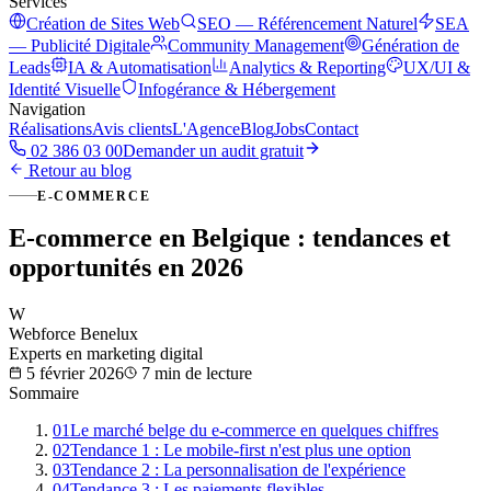
Services
Création de Sites Web
SEO — Référencement Naturel
SEA
— Publicité Digitale
Community Management
Génération de
Leads
IA & Automatisation
Analytics & Reporting
UX/UI &
Identité Visuelle
Infogérance & Hébergement
Navigation
Réalisations
Avis clients
L'Agence
Blog
Jobs
Contact
02 386 03 00
Demander un audit gratuit
Retour au blog
E-COMMERCE
E-commerce en Belgique : tendances et
opportunités en 2026
W
Webforce Benelux
Experts en marketing digital
5 février 2026
7 min
de lecture
Sommaire
01
Le marché belge du e-commerce en quelques chiffres
02
Tendance 1 : Le mobile-first n'est plus une option
03
Tendance 2 : La personnalisation de l'expérience
04
Tendance 3 : Les paiements flexibles