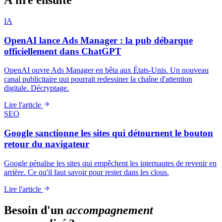
À lire ensuite
IA
OpenAI lance Ads Manager : la pub débarque
officiellement dans ChatGPT
OpenAI ouvre Ads Manager en bêta aux États-Unis. Un nouveau
canal publicitaire qui pourrait redessiner la chaîne d'attention
digitale. Décryptage.
Lire l'article
SEO
Google sanctionne les sites qui détournent le bouton
retour du navigateur
Google pénalise les sites qui empêchent les internautes de revenir en
arrière. Ce qu'il faut savoir pour rester dans les clous.
Lire l'article
Besoin d'un
accompagnement