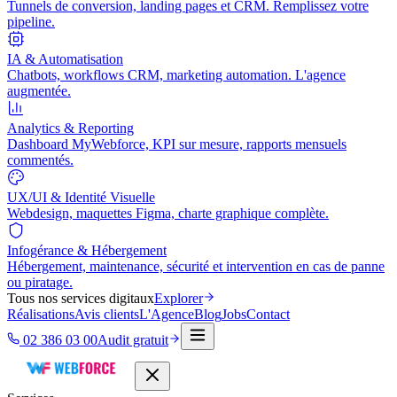
Tunnels de conversion, landing pages et CRM. Remplissez votre
pipeline.
IA & Automatisation
Chatbots, workflows CRM, marketing automation. L'agence
augmentée.
Analytics & Reporting
Dashboard MyWebforce, KPI sur mesure, rapports mensuels
commentés.
UX/UI & Identité Visuelle
Webdesign, maquettes Figma, charte graphique complète.
Infogérance & Hébergement
Hébergement, maintenance, sécurité et intervention en cas de panne
ou piratage.
Tous nos services digitaux
Explorer
Réalisations
Avis clients
L'Agence
Blog
Jobs
Contact
02 386 03 00
Audit gratuit