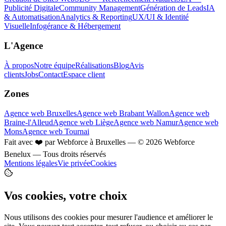
Publicité Digitale
Community Management
Génération de Leads
IA
& Automatisation
Analytics & Reporting
UX/UI & Identité
Visuelle
Infogérance & Hébergement
L'Agence
À propos
Notre équipe
Réalisations
Blog
Avis
clients
Jobs
Contact
Espace client
Zones
Agence web Bruxelles
Agence web Brabant Wallon
Agence web
Braine-l'Alleud
Agence web Liège
Agence web Namur
Agence web
Mons
Agence web Tournai
Fait avec
❤️
par Webforce à Bruxelles — ©
2026
Webforce
Benelux
— Tous droits réservés
Mentions légales
Vie privée
Cookies
Vos cookies, votre choix
Nous utilisons des cookies pour mesurer l'audience et améliorer le