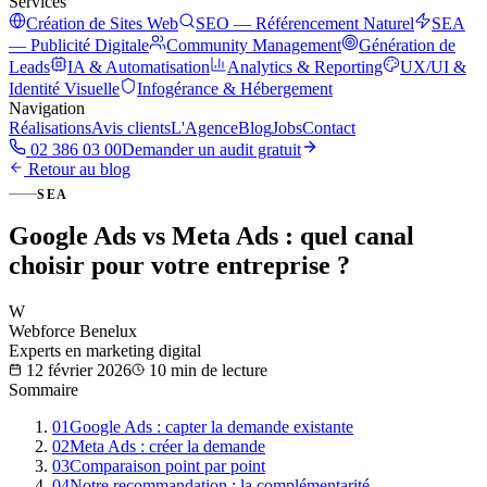
Services
Création de Sites Web
SEO — Référencement Naturel
SEA
— Publicité Digitale
Community Management
Génération de
Leads
IA & Automatisation
Analytics & Reporting
UX/UI &
Identité Visuelle
Infogérance & Hébergement
Navigation
Réalisations
Avis clients
L'Agence
Blog
Jobs
Contact
02 386 03 00
Demander un audit gratuit
Retour au blog
SEA
Google Ads vs Meta Ads : quel canal
choisir pour votre entreprise ?
W
Webforce Benelux
Experts en marketing digital
12 février 2026
10 min
de lecture
Sommaire
01
Google Ads : capter la demande existante
02
Meta Ads : créer la demande
03
Comparaison point par point
04
Notre recommandation : la complémentarité