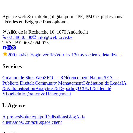
Agence web & marketing digital pour TPE, PME et professions
libérales en Belgique francophone.
Allée de la Recherche 10, 1070 Anderlecht
02 386 03 00
info@webforce.be
TVA :
BE 0632 694 673
200+
avis Google vérifiés
Voir les 120 avis clients détaillés →
Services
Création de Sites Web
SEO — Référencement Naturel
SEA —
Publicité Digitale
Community Management
Génération de Leads
IA
& Automatisation
Analytics & Reporting
UX/UI & Identité
Visuelle
Infogérance & Hébergement
L'Agence
À propos
Notre équipe
Réalisations
Blog
Avis
clients
Jobs
Contact
Espace client