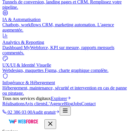
Tunnels de conversion, landing pages et CRM. Remplissez votre
pipeline.
IA & Automatisation
Chatbots, workflows CRM, marketing automation. L'agence
augmentée.
Analytics & Reporting
Dashboard MyWebforce, KPI sur mesure, rapports mensuels
commentés.
UX/UI & Identité Visuelle
Webdesign, maquettes Figma, charte graphique complète.
Infogérance & Hébergement
Hébergement, maintenance, sécurité et intervention en cas de panne
ou piratage.
Tous nos services digitaux
Explorer
Réalisations
Avis clients
L'Agence
Blog
Jobs
Contact
02 386 03 00
Audit gratuit