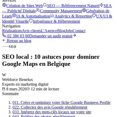
Services
Création de Sites Web
SEO — Référencement Naturel
SEA
— Publicité Digitale
Community Management
Génération de
Leads
IA & Automatisation
Analytics & Reporting
UX/UI &
Identité Visuelle
Infogérance & Hébergement
Navigation
Réalisations
Avis clients
L'Agence
Blog
Jobs
Contact
02 386 03 00
Demander un audit gratuit
Retour au blog
SEO
SEO local : 10 astuces pour dominer
Google Maps en Belgique
W
Webforce Benelux
Experts en marketing digital
8 mars 2026
12 min
de lecture
Sommaire
01
1. Créez et optimisez votre fiche Google Business Profile
02
2. Collectez des avis Google régulièrement
03
3. Intégrez des mots-clés locaux sur votre site
04
4. Publiez des photos régulièrement