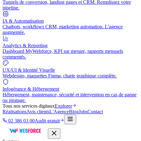
Tunnels de conversion, landing pages et CRM. Remplissez votre
pipeline.
IA & Automatisation
Chatbots, workflows CRM, marketing automation. L'agence
augmentée.
Analytics & Reporting
Dashboard MyWebforce, KPI sur mesure, rapports mensuels
commentés.
UX/UI & Identité Visuelle
Webdesign, maquettes Figma, charte graphique complète.
Infogérance & Hébergement
Hébergement, maintenance, sécurité et intervention en cas de panne
ou piratage.
Tous nos services digitaux
Explorer
Réalisations
Avis clients
L'Agence
Blog
Jobs
Contact
02 386 03 00
Audit gratuit