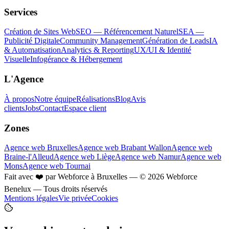
Services
Création de Sites Web
SEO — Référencement Naturel
SEA —
Publicité Digitale
Community Management
Génération de Leads
IA
& Automatisation
Analytics & Reporting
UX/UI & Identité
Visuelle
Infogérance & Hébergement
L'Agence
À propos
Notre équipe
Réalisations
Blog
Avis
clients
Jobs
Contact
Espace client
Zones
Agence web Bruxelles
Agence web Brabant Wallon
Agence web
Braine-l'Alleud
Agence web Liège
Agence web Namur
Agence web
Mons
Agence web Tournai
Fait avec
❤️
par Webforce à Bruxelles — ©
2026
Webforce
Benelux
— Tous droits réservés
Mentions légales
Vie privée
Cookies